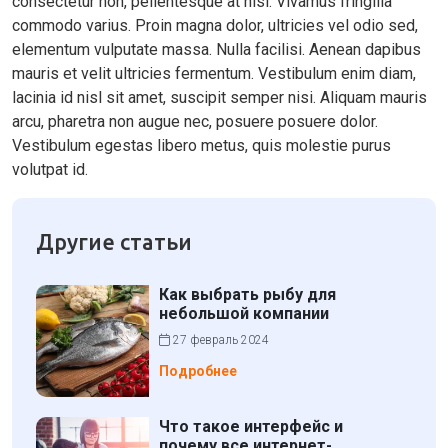
consectetur non, pellentesque at nisi. Vivamus fringilla
commodo varius. Proin magna dolor, ultricies vel odio sed,
elementum vulputate massa. Nulla facilisi. Aenean dapibus
mauris et velit ultricies fermentum. Vestibulum enim diam,
lacinia id nisl sit amet, suscipit semper nisi. Aliquam mauris
arcu, pharetra non augue nec, posuere posuere dolor.
Vestibulum egestas libero metus, quis molestie purus
volutpat id.
Другие статьи
Как выбрать рыбу для
небольшой компании
27 февраль 2024
Подробнее
Что такое интерфейс и
почему все интернет-