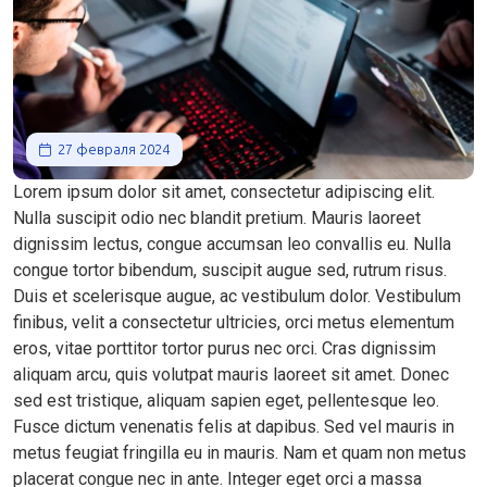
27 февраля 2024
Lorem ipsum dolor sit amet, consectetur adipiscing elit.
Nulla suscipit odio nec blandit pretium. Mauris laoreet
dignissim lectus, congue accumsan leo convallis eu. Nulla
congue tortor bibendum, suscipit augue sed, rutrum risus.
Duis et scelerisque augue, ac vestibulum dolor. Vestibulum
finibus, velit a consectetur ultricies, orci metus elementum
eros, vitae porttitor tortor purus nec orci. Cras dignissim
aliquam arcu, quis volutpat mauris laoreet sit amet. Donec
sed est tristique, aliquam sapien eget, pellentesque leo.
Fusce dictum venenatis felis at dapibus. Sed vel mauris in
metus feugiat fringilla eu in mauris. Nam et quam non metus
placerat congue nec in ante. Integer eget orci a massa